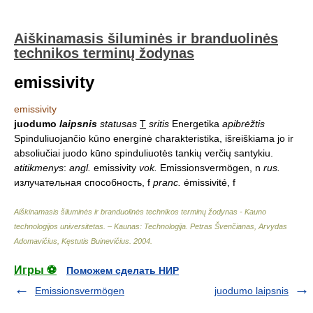
Aiškinamasis šiluminės ir branduolinės
technikos terminų žodynas
emissivity
emissivity
juodumo
laipsnis
statusas
T
sritis
Energetika
apibrėžtis
Spinduliuojančio kūno energinė charakteristika, išreiškiama jo ir
absoliučiai juodo kūno spinduliuotės tankių verčių santykiu.
atitikmenys
:
angl.
emissivity
vok.
Emissionsvermögen, n
rus.
излучательная способность, f
pranc.
émissivité, f
Aiškinamasis šiluminės ir branduolinės technikos terminų žodynas - Kauno
technologijos universitetas. – Kaunas: Technologija
.
Petras Švenčianas, Arvydas
Adomavičius, Kęstutis Buinevičius
.
2004
.
Игры ⚽
Поможем сделать НИР
Emissionsvermögen
juodumo laipsnis