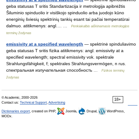
geba statusas T sritis Standartizacija ir metrologija apibrėžtis
Šiluminio spinduolio ir visiškojo spinduolio arba juodojo kūno
energinių šviesių spektrinių tankių esant tai pačiai temperatūrai
dalmuo. atitikmenys: angl.… …
Penkiakalbis aiškinamasis metrologijos
terminų žodynas
emissivity at a specified wavelength
— spektrinė spinduliavimo
geba statusas T sritis fizika atitikmenys: angl. emissivity at a
specified wavelength; spectral emissivity vok. spektrale
Strahlungsfähigkeit, f; spektrales Strahlungsvermögen, n rus.
спектральная излучательная способность …
Fizikos terminų
žodynas
© Academic, 2000-2026
18+
Contact us:
Technical Support
,
Advertising
Dictionaries export
, created on PHP,
Joomla,
Drupal,
WordPress,
MODx.