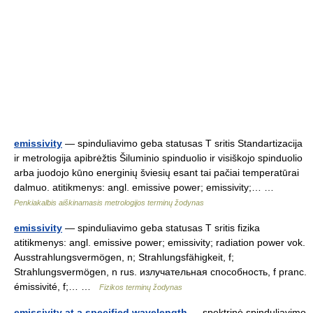
emissivity
— spinduliavimo geba statusas T sritis Standartizacija
ir metrologija apibrėžtis Šiluminio spinduolio ir visiškojo spinduolio
arba juodojo kūno energinių šviesių esant tai pačiai temperatūrai
dalmuo. atitikmenys: angl. emissive power; emissivity;… …
Penkiakalbis aiškinamasis metrologijos terminų žodynas
emissivity
— spinduliavimo geba statusas T sritis fizika
atitikmenys: angl. emissive power; emissivity; radiation power vok.
Ausstrahlungsvermögen, n; Strahlungsfähigkeit, f;
Strahlungsvermögen, n rus. излучательная способность, f pranc.
émissivité, f;… …
Fizikos terminų žodynas
emissivity at a specified wavelength
— spektrinė spinduliavimo