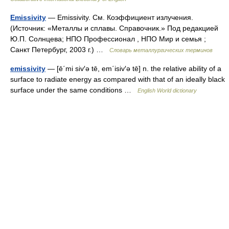
Emissivity
— Emissivity. См. Коэффициент излучения.
(Источник: «Металлы и сплавы. Справочник.» Под редакцией
Ю.П. Солнцева; НПО Профессионал , НПО Мир и семья ;
Санкт Петербург, 2003 г.) …
Словарь металлургических терминов
emissivity
— [ē΄mi siv′ə tē, em΄isiv′ə tē] n. the relative ability of a
surface to radiate energy as compared with that of an ideally black
surface under the same conditions …
English World dictionary