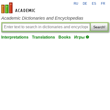
RU
DE
ES
FR
en-academic.com
Academic Dictionaries and Encyclopedias
Search!
Interpretations
Translations
Books
Игры ⚽