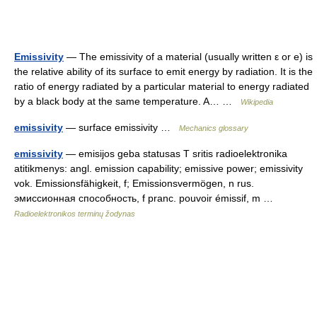
Emissivity
— The emissivity of a material (usually written ε or e) is
the relative ability of its surface to emit energy by radiation. It is the
ratio of energy radiated by a particular material to energy radiated
by a black body at the same temperature. A… …
Wikipedia
emissivity
— surface emissivity …
Mechanics glossary
emissivity
— emisijos geba statusas T sritis radioelektronika
atitikmenys: angl. emission capability; emissive power; emissivity
vok. Emissionsfähigkeit, f; Emissionsvermögen, n rus.
эмиссионная способность, f pranc. pouvoir émissif, m …
Radioelektronikos terminų žodynas